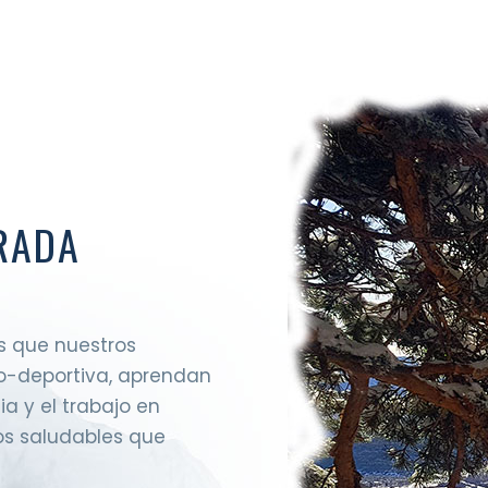
RADA
s que nuestros
co-deportiva, aprendan
cia y el trabajo en
os saludables que