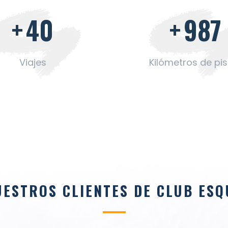
+
40
+
100
Viajes
Kilómetros de pi
UESTROS CLIENTES DE CLUB ES