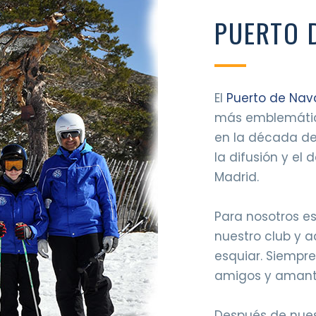
PUERTO 
El
Puerto de Nav
más emblemática
en la década de
la difusión y el
Madrid.
Para nosotros es
nuestro club y 
esquiar. Siempre
amigos y amante
Después de nues