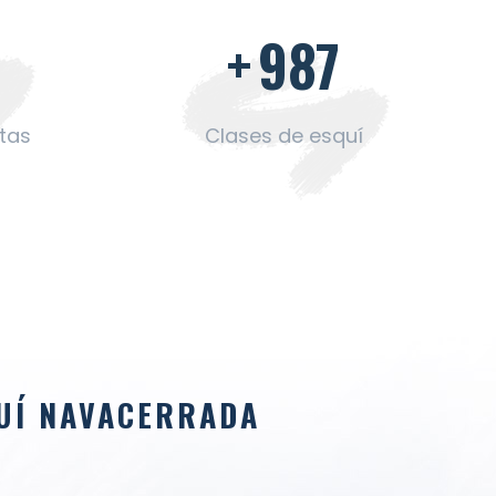
0
+
1000
stas
Clases de esquí
QUÍ NAVACERRADA