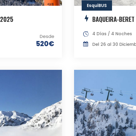
EsquíBUS
 2025
BAQUEIRA-BERET
4 Días / 4 Noches
Desde
520€
Del 26 al 30 Diciem