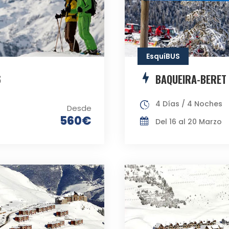
EsquíBUS
6
BAQUEIRA-BERET
4 Días / 4 Noches
Desde
560€
Del 16 al 20 Marzo